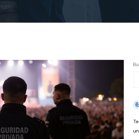
Bu
Te
un