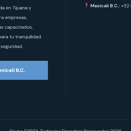
Mexicali B.C.:
+52
da en Tijuana y
ara empresas,
as capacitados,
ara tu tranquilidad.
 seguridad.
xicali B.C.