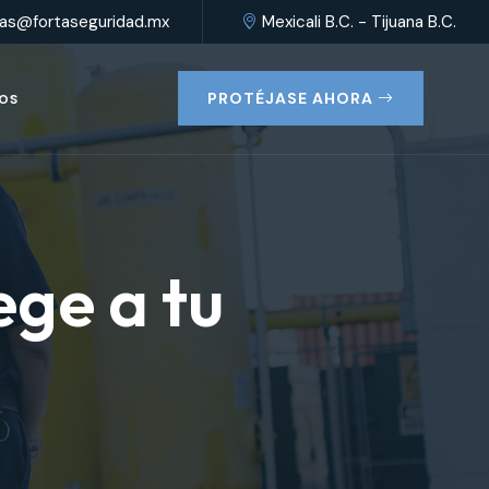
as@fortaseguridad.mx
Mexicali B.C. - Tijuana B.C.
PROTÉJASE AHORA
OS
ege a tu