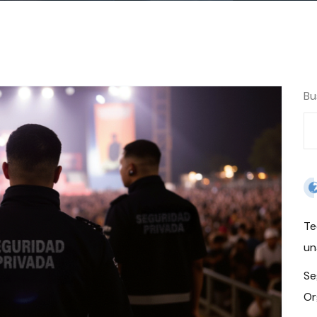
Bu
Te
un
Se
Or