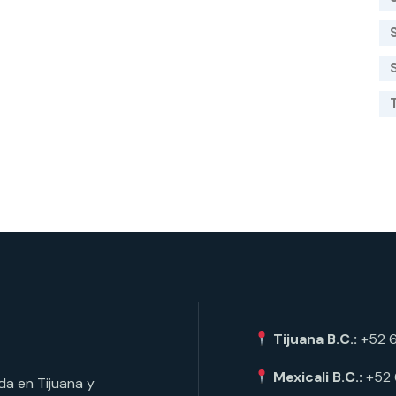
Tijuana B.C.:
+52 
Mexicali B.C.:
+52
da en Tijuana y