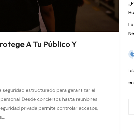
¿P
Ho
La
Ne
rotege A Tu Público Y
fe
en
e seguridad estructurado para garantizar el
y personal. Desde conciertos hasta reuniones
Bu
seguridad privada permite controlar accesos,
es…